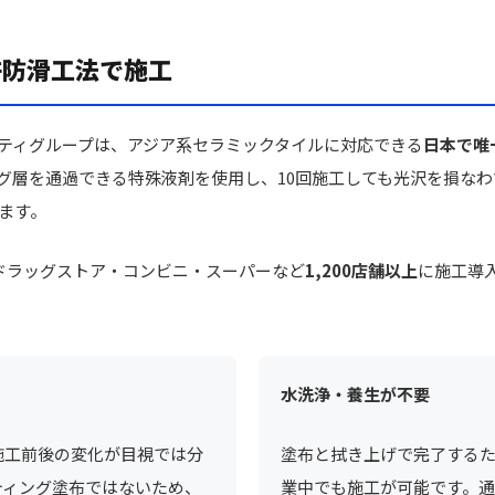
許防滑工法で施工
ティグループは、アジア系セラミックタイルに対応できる
日本で唯
グ層を通過できる特殊液剤を使用し、10回施工しても光沢を損な
ます。
ドラッグストア・コンビニ・スーパーなど
1,200店舗以上
に施工導
水洗浄・養生が不要
施工前後の変化が目視では分
塗布と拭き上げで完了する
ティング塗布ではないため、
業中でも施工が可能です。