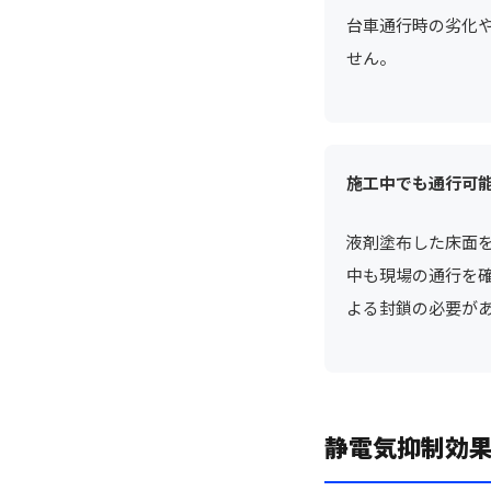
台車通行時の劣化
せん。
施工中でも通行可
液剤塗布した床面
中も現場の通行を
よる封鎖の必要が
静電気抑制効