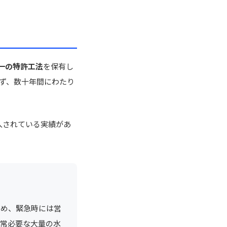
一の特許工法
を保有し
わず、数十年間にわたり
入されている実績があ
ため、緊急時には営
通常必要な大量の水