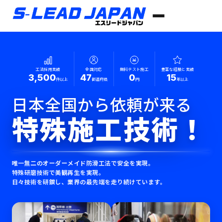
工法採用実績
全国対応
無料テスト施工
豊富な経験と実績
3,500
47
0
15
件以上
都道府県
円
年以上
日本全国から依頼が来る
特殊施工技術！
唯一無二のオーダーメイド防滑工法で安全を実現。
特殊研磨技術で美観再生を実現。
日々技術を研鑽し、業界の最先端を走り続けています。