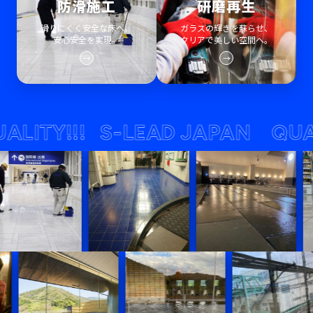
防滑施工
研磨再生
滑りにくく安全な床へ。
ガラスの輝きを蘇らせ、
安心安全を実現。
クリアで美しい空間へ。
→
→
Y!!!
S-LEAD JAPAN QUALITY