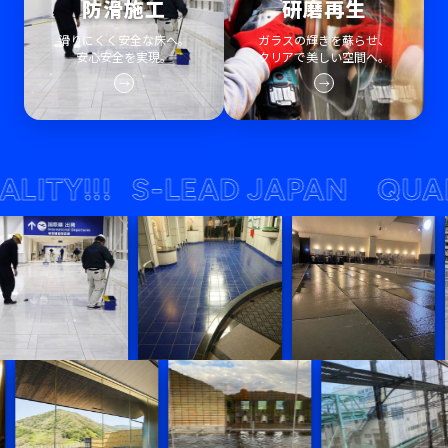
防滑施工
研磨再生
滑りにくく安全な床へ。
ガラスの輝きを蘇らせ、
安心安全を実現。
クリアで美しい空間へ。
→
→
Y!!!
S-LEAD JAPAN QUALITY!