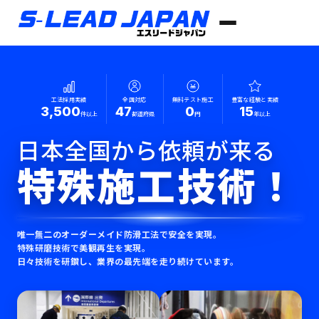
工法採用実績
全国対応
無料テスト施工
豊富な経験と実績
3,500
47
0
15
件以上
都道府県
円
年以上
日本全国から依頼が来る
特殊施工技術！
唯一無二のオーダーメイド防滑工法で安全を実現。
特殊研磨技術で美観再生を実現。
日々技術を研鑽し、業界の最先端を走り続けています。