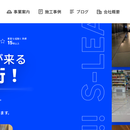
事業案内
施工事例
ブログ
会社概要
豊富な経験と実績
15
年以上
が来る
術！
現。
います。