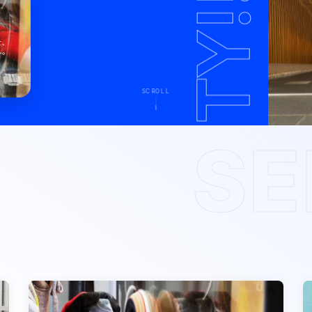
生
せ、
へ。
SCROLL
SE