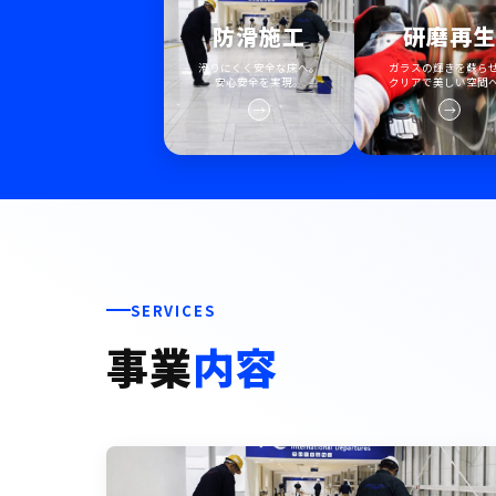
防滑施工
研磨再
滑りにくく安全な床へ。
ガラスの輝きを蘇ら
安心安全を実現。
クリアで美しい空間
→
→
SERVICES
事業
内容