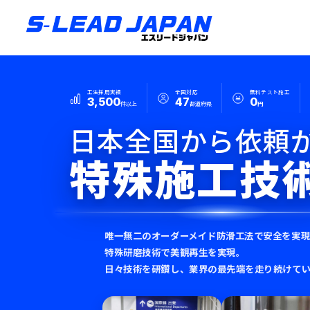
工法採用実績
全国対応
無料テスト施工
3,500
47
0
件以上
都道府県
円
日本全国から依頼
特殊施工技
唯一無二のオーダーメイド防滑工法で安全を実
特殊研磨技術で美観再生を実現。
日々技術を研鑽し、業界の最先端を走り続けて