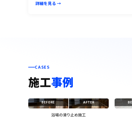
詳細を見る →
CASES
施工
事例
BEFORE
AFTER
B
浴場の滑り止め施工