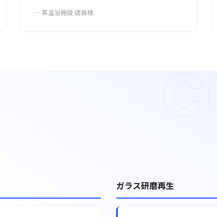
— 某温浴施設 店長様
C
ガラス研磨再生