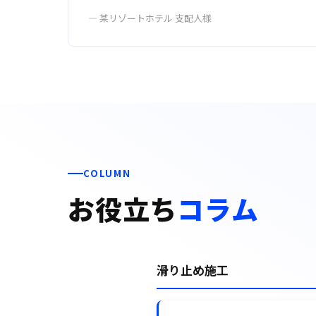
— 某リゾートホテル 支配人様
COLUMN
お役立ち
コラム
滑り止め施工