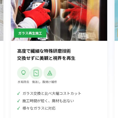
S-LEAD JAPAN QUALITY!!!
ガラス再生施工
高度で繊細な特殊研磨技術
交換せずに美観と視界を再生
水垢除去
傷消し
酸焼け補修
ガラス交換と比べ大幅コストカット
施工時間が短く、廃材も出ない
様々なガラスに対応