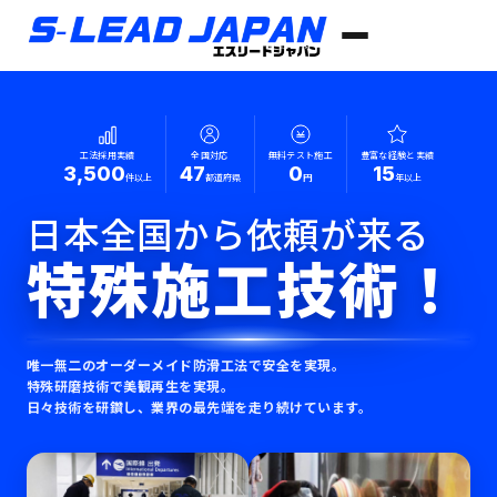
工法採用実績
全国対応
無料テスト施工
豊富な経験と実績
3,500
47
0
15
件以上
都道府県
円
年以上
日本全国から依頼が来る
特殊施工技術！
唯一無二のオーダーメイド防滑工法で安全を実現。
特殊研磨技術で美観再生を実現。
日々技術を研鑽し、業界の最先端を走り続けています。