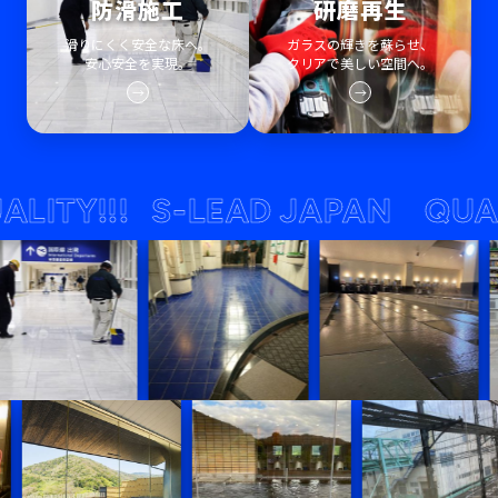
防滑施工
研磨再生
滑りにくく安全な床へ。
ガラスの輝きを蘇らせ、
安心安全を実現。
クリアで美しい空間へ。
→
→
Y!!!
S-LEAD JAPAN QUALITY