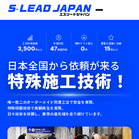
工法採用実績
全国対応
無料テスト施工
豊富な経験と実績
3,500
47
0
15
件以上
都道府県
円
年以上
日本全国から依頼が来る
特殊施工技術！
唯一無二のオーダーメイド防滑工法で安全を実現。
特殊研磨技術で美観再生を実現。
日々技術を研鑽し、業界の最先端を走り続けています。