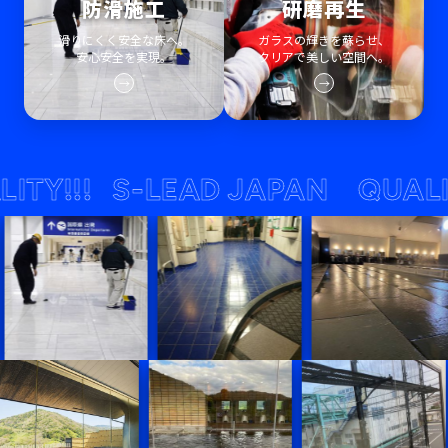
防滑施工
研磨再生
滑りにくく安全な床へ。
ガラスの輝きを蘇らせ、
安心安全を実現。
クリアで美しい空間へ。
→
→
!!!
S-LEAD JAPAN QUALITY!!