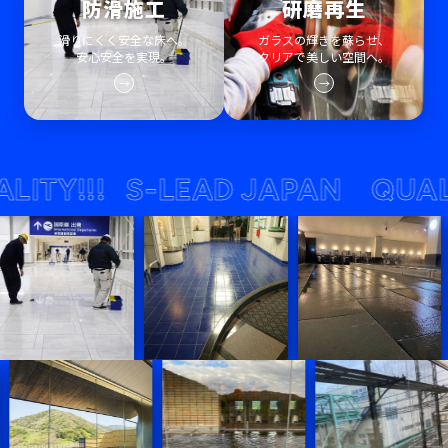
防滑施工
研磨再生
滑りにくく安全な床へ。
ガラスの輝きを蘇らせ、
安心安全を実現。
クリアで美しい空間へ。
→
→
!!!
S-LEAD JAPAN QUALITY!