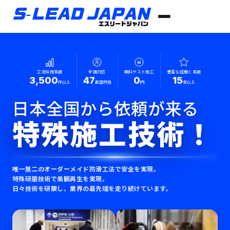
工法採用実績
全国対応
無料テスト施工
豊富な経験と実績
3,500
47
0
15
件以上
都道府県
円
年以上
日本全国から依頼が来る
特殊施工技術！
唯一無二のオーダーメイド防滑工法で安全を実現。
特殊研磨技術で美観再生を実現。
日々技術を研鑽し、業界の最先端を走り続けています。