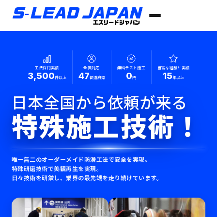
工法採用実績
全国対応
無料テスト施工
豊富な経験と実績
3,500
47
0
15
件以上
都道府県
円
年以上
日本全国から依頼が来る
特殊施工技術！
唯一無二のオーダーメイド防滑工法で安全を実現。
特殊研磨技術で美観再生を実現。
日々技術を研鑽し、業界の最先端を走り続けています。