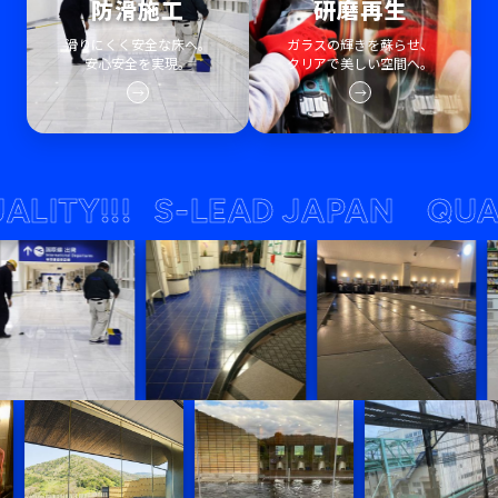
防滑施工
研磨再生
滑りにくく安全な床へ。
ガラスの輝きを蘇らせ、
安心安全を実現。
クリアで美しい空間へ。
→
→
Y!!!
S-LEAD JAPAN QUALITY