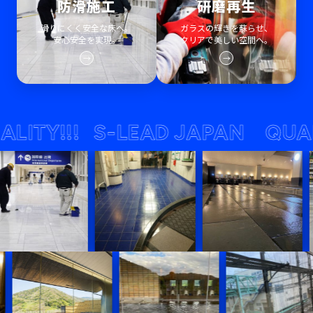
防滑施工
研磨再生
滑りにくく安全な床へ。
ガラスの輝きを蘇らせ、
安心安全を実現。
クリアで美しい空間へ。
→
→
Y!!!
S-LEAD JAPAN QUALITY