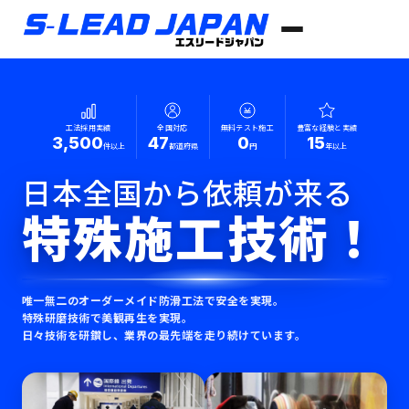
工法採用実績
全国対応
無料テスト施工
豊富な経験と実績
3,500
47
0
15
件以上
都道府県
円
年以上
日本全国から依頼が来る
特殊施工技術！
唯一無二のオーダーメイド防滑工法で安全を実現。
特殊研磨技術で美観再生を実現。
日々技術を研鑽し、業界の最先端を走り続けています。