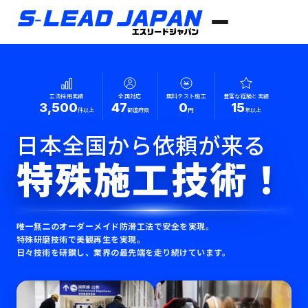
工法採用実績
全国対応
無料テスト施工
豊富な経験と実績
3,500
47
0
15
件以上
都道府県
円
年以上
日本全国から依頼が来る
特殊施工技術！
唯一無二のオーダーメイド防滑工法で安全を実現。
特殊研磨技術で美観再生を実現。
日々技術を研鑽し、業界の最先端を走り続けています。