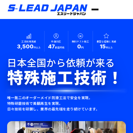
工法採用実績
全国対応
無料テスト施工
豊富な経験と実績
3,500
47
0
15
件以上
都道府県
円
年以上
日本全国から依頼が来る
特殊施工技術！
唯一無二のオーダーメイド防滑工法で安全を実現。
特殊研磨技術で美観再生を実現。
日々技術を研鑽し、業界の最先端を走り続けています。