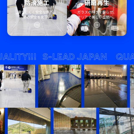
防滑施工
研磨再生
滑りにくく安全な床へ。
ガラスの輝きを蘇らせ、
安心安全を実現。
クリアで美しい空間へ。
→
→
TY!!!
S-LEAD JAPAN QUALITY