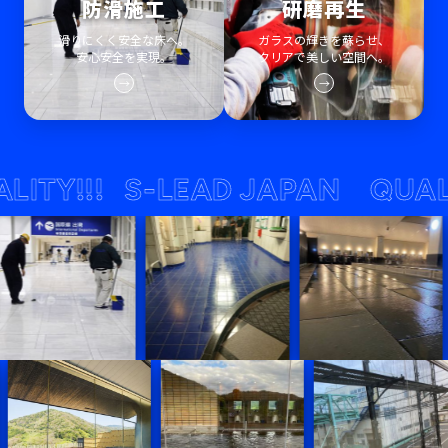
防滑施工
研磨再生
滑りにくく安全な床へ。
ガラスの輝きを蘇らせ、
安心安全を実現。
クリアで美しい空間へ。
→
→
!!!
S-LEAD JAPAN QUALITY!