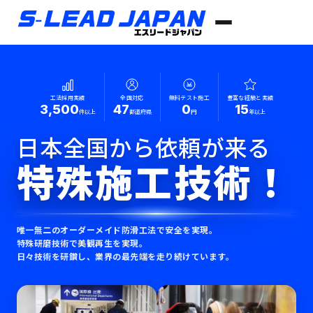
工法採用実績
全国対応
無料テスト施工
豊富な経験と実績
3,500
47
0
15
件以上
都道府県
円
年以上
日本全国から依頼が来る
特殊施工技術！
唯一無二のオーダーメイド防滑工法で安全を実現。
特殊研磨技術で美観再生を実現。
日々技術を研鑽し、業界の最先端を走り続けています。