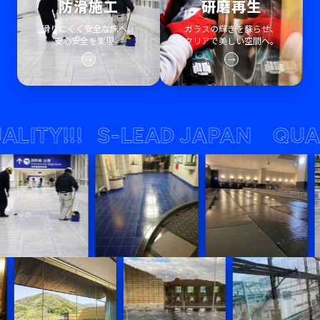
防滑施工
研磨再生
滑りにくく安全な床へ。
ガラスの輝きを蘇らせ、
安心安全を実現。
クリアで美しい空間へ。
→
→
Y!!!
S-LEAD JAPAN QUALITY!