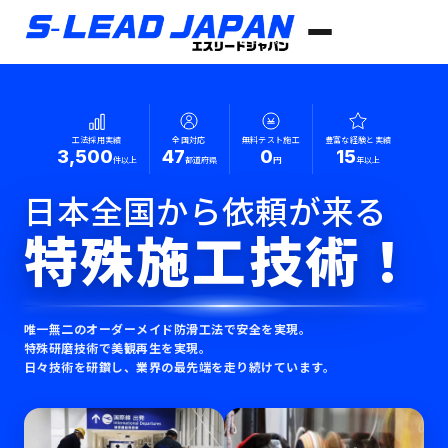
工法採用実績
全国対応
無料テスト施工
豊富な経験と実績
3,500
47
0
15
件以上
都道府県
円
年以上
日本全国から依頼が来る
特殊施工技術！
唯一無二のオーダーメイド防滑工法で安全を実現。
特殊研磨技術で美観再生を実現。
日々技術を研鑽し、業界の最先端を走り続けています。