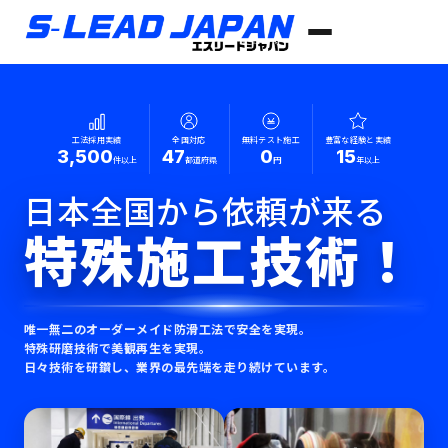
工法採用実績
全国対応
無料テスト施工
豊富な経験と実績
3,500
47
0
15
件以上
都道府県
円
年以上
日本全国から依頼が来る
特殊施工技術！
唯一無二のオーダーメイド防滑工法で安全を実現。
特殊研磨技術で美観再生を実現。
日々技術を研鑽し、業界の最先端を走り続けています。