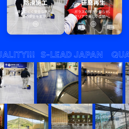
防滑施工
研磨再生
滑りにくく安全な床へ。
ガラスの輝きを蘇らせ、
安心安全を実現。
クリアで美しい空間へ。
→
→
TY!!!
S-LEAD JAPAN QUALITY