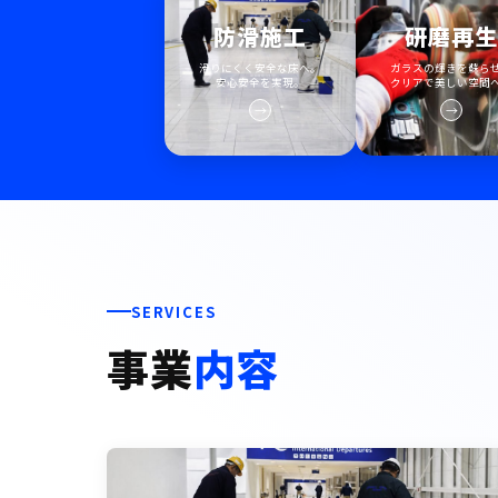
防滑施工
研磨再
滑りにくく安全な床へ。
ガラスの輝きを蘇ら
安心安全を実現。
クリアで美しい空間
→
→
SERVICES
事業
内容