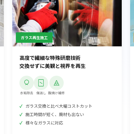
S-LEAD JAPAN QUALITY!!!
ガラス再生施工
高度で繊細な特殊研磨技術
交換せずに美観と視界を再生
水垢除去
傷消し
酸焼け補修
ガラス交換と比べ大幅コストカット
施工時間が短く、廃材も出ない
様々なガラスに対応