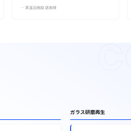
— 某温浴施設 店長様
C
ガラス研磨再生