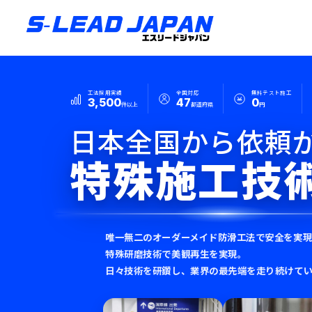
工法採用実績
全国対応
無料テスト施工
3,500
47
0
件以上
都道府県
円
日本全国から依頼
特殊施工技
唯一無二のオーダーメイド防滑工法で安全を実
特殊研磨技術で美観再生を実現。
日々技術を研鑽し、業界の最先端を走り続けて