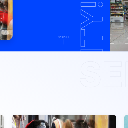
生
せ、
へ。
SCROLL
SE