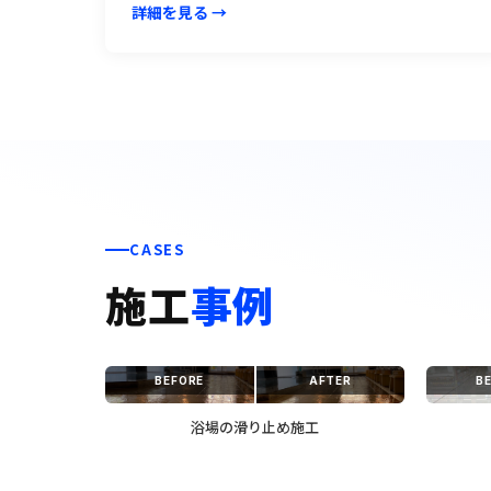
詳細を見る →
CASES
施工
事例
BEFORE
AFTER
B
浴場の滑り止め施工