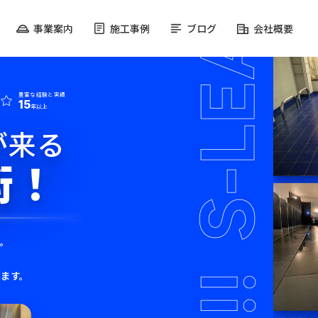
事業案内
施工事例
ブログ
会社概要
豊富な経験と実績
15
年以上
が来る
術！
現。
います。