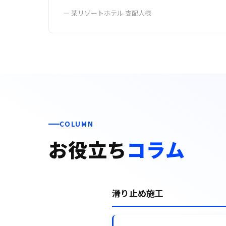
— 某リゾートホテル 支配人様
COLUMN
お役立ち
コラム
滑り止め施工